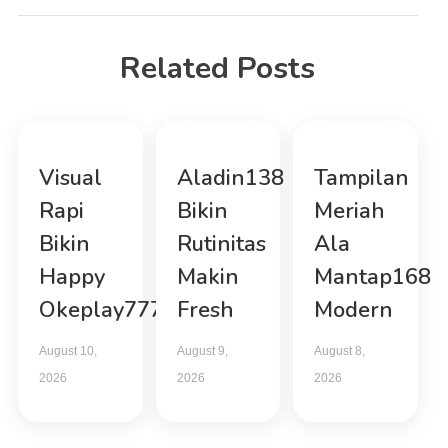
Related Posts
Visual
Aladin138
Tampilan
Rapi
Bikin
Meriah
Bikin
Rutinitas
Ala
Happy
Makin
Mantap168
Okeplay777
Fresh
Modern
August 10,
August 9,
August 8,
2026
2026
2026