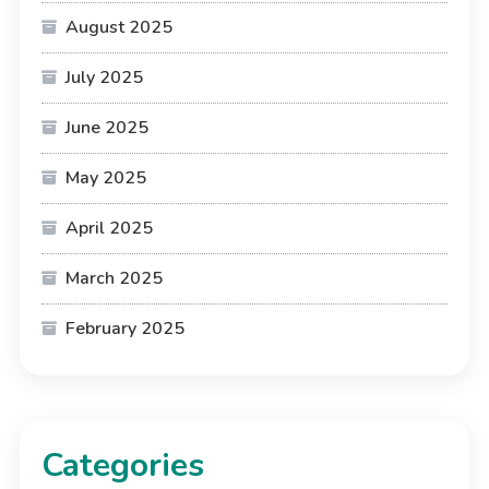
August 2025
July 2025
June 2025
May 2025
April 2025
March 2025
February 2025
Categories