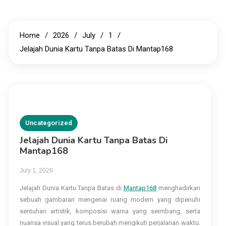
Home
2026
July
1
Jelajah Dunia Kartu Tanpa Batas Di Mantap168
Uncategorized
Jelajah Dunia Kartu Tanpa Batas Di
Mantap168
July 1, 2026
Jelajah Dunia Kartu Tanpa Batas di
Mantap168
menghadirkan
sebuah gambaran mengenai ruang modern yang dipenuhi
sentuhan artistik, komposisi warna yang seimbang, serta
nuansa visual yang terus berubah mengikuti perjalanan waktu.