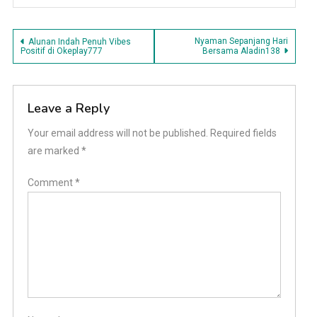
Post
Nyaman Sepanjang Hari
Alunan Indah Penuh Vibes
Positif di Okeplay777
Bersama Aladin138
navigation
Leave a Reply
Your email address will not be published.
Required fields
are marked
*
Comment
*