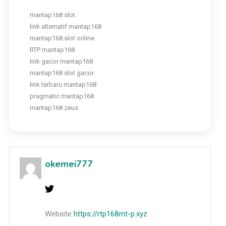
mantap168 slot
link alternatif mantap168
mantap168 slot online
RTP mantap168
link gacor mantap168
mantap168 slot gacor
link terbaru mantap168
pragmatic mantap168
mantap168 zeus
okemei777
Website
https://rtp168mt-p.xyz