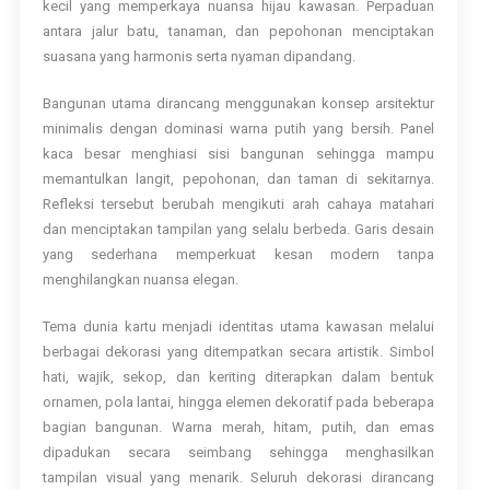
kecil yang memperkaya nuansa hijau kawasan. Perpaduan
antara jalur batu, tanaman, dan pepohonan menciptakan
suasana yang harmonis serta nyaman dipandang.
Bangunan utama dirancang menggunakan konsep arsitektur
minimalis dengan dominasi warna putih yang bersih. Panel
kaca besar menghiasi sisi bangunan sehingga mampu
memantulkan langit, pepohonan, dan taman di sekitarnya.
Refleksi tersebut berubah mengikuti arah cahaya matahari
dan menciptakan tampilan yang selalu berbeda. Garis desain
yang sederhana memperkuat kesan modern tanpa
menghilangkan nuansa elegan.
Tema dunia kartu menjadi identitas utama kawasan melalui
berbagai dekorasi yang ditempatkan secara artistik. Simbol
hati, wajik, sekop, dan keriting diterapkan dalam bentuk
ornamen, pola lantai, hingga elemen dekoratif pada beberapa
bagian bangunan. Warna merah, hitam, putih, dan emas
dipadukan secara seimbang sehingga menghasilkan
tampilan visual yang menarik. Seluruh dekorasi dirancang