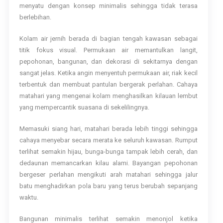
menyatu dengan konsep minimalis sehingga tidak terasa
berlebihan.
Kolam air jernih berada di bagian tengah kawasan sebagai
titik fokus visual. Permukaan air memantulkan langit,
pepohonan, bangunan, dan dekorasi di sekitarnya dengan
sangat jelas. Ketika angin menyentuh permukaan air, riak kecil
terbentuk dan membuat pantulan bergerak perlahan. Cahaya
matahari yang mengenai kolam menghasilkan kilauan lembut
yang mempercantik suasana di sekelilingnya.
Memasuki siang hari, matahari berada lebih tinggi sehingga
cahaya menyebar secara merata ke seluruh kawasan. Rumput
terlihat semakin hijau, bunga-bunga tampak lebih cerah, dan
dedaunan memancarkan kilau alami. Bayangan pepohonan
bergeser perlahan mengikuti arah matahari sehingga jalur
batu menghadirkan pola baru yang terus berubah sepanjang
waktu.
Bangunan minimalis terlihat semakin menonjol ketika