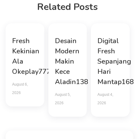
Related Posts
Fresh
Desain
Digital
Kekinian
Modern
Fresh
Ala
Makin
Sepanjang
Okeplay777
Kece
Hari
Aladin138
Mantap168
August 6,
2026
August 5,
August 4,
2026
2026