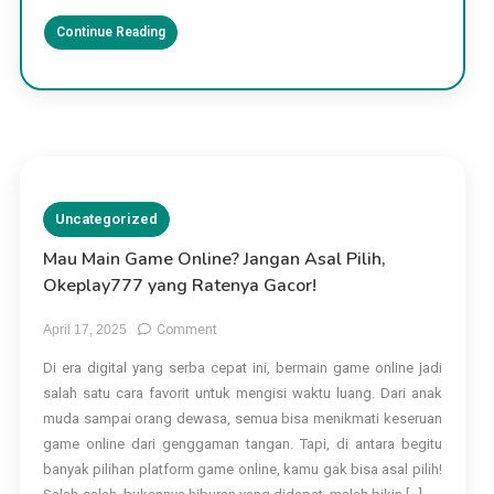
Pernah
Continue Reading
Gagal
Uncategorized
Mau Main Game Online? Jangan Asal Pilih,
Okeplay777 yang Ratenya Gacor!
on
April 17, 2025
Comment
Mau
Di era digital yang serba cepat ini, bermain game online jadi
Main
salah satu cara favorit untuk mengisi waktu luang. Dari anak
Game
Online?
muda sampai orang dewasa, semua bisa menikmati keseruan
Jangan
game online dari genggaman tangan. Tapi, di antara begitu
Asal
banyak pilihan platform game online, kamu gak bisa asal pilih!
Pilih,