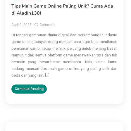
Tips Main Game Online Paling Unik? Cuma Ada
di Aladin138!
on
April 9, 2025
Comment
Tips
Di tengah gempuran dunia digital dan perkembangan industri
Main
game online, banyak orang mencari cara agar bisa menikmati
Game
Online
permainan sambil tetap memiliki peluang untuk menang besar.
Paling
Namun, tidak semua platform game menawarkan tips dan trik
Unik?
bermain yang benar-benar membantu. Nah, kalau kamu
Cuma
sedang mencari tips main game online yang paling unik dan
Ada
beda dari yang lain, […]
di
Aladin138!
Continue Reading