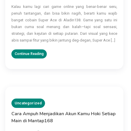
Cobain
Kalau kamu lagi cari game online yang benar-benar seru,
Game
penuh tantangan, dan bisa bikin nagih, berarti kamu wajib
Super
Ace
banget cobain Super Ace di Aladin138. Game yang satu ini
di
bukan cuma soal menang dan kalah—tapi soal sensasi,
Aladin138,
strategi, dan kejutan di setiap putaran. Dari visual yang kece
Serunya
abis sampai fitur yang bikin jantung deg-degan, Super Ace […]
Gak
Ada
Continue Reading
Obat!
Uncategorized
Cara Ampuh Menjadikan Akun Kamu Hoki Setiap
Main di Mantap168