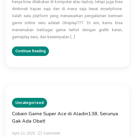
hanya bisa dilakukan di komputer atau laptop, tetapi juga bisa
Ketinggalan,
Main
dinikmati kapan saja dan di mana saja lewat smartphone.
Game
Salah satu platform yang menawarkan pengalaman bermain
Terhot
game online seru adalah Okeplay777. Di sini, kamu bisa
di
menemukan berbagai game terhot dengan grafik keren,
Okeplay777
gameplay seru, dan kesempatan […]
Langsung
dari
Continue Reading
HP!
Uncategorized
Cobain Game Super Ace di Aladin138, Serunya
Gak Ada Obat!
on
April 13, 2025
Comment