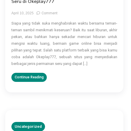
Seru di Okeplay777
on
April 10, 2025
Comment
Nikmati
Siapa yang tidak suka menghabiskan waktu bersama teman-
Waktu
teman sambil menikmati keseruan? Baik itu saat liburan, akhir
Bersama
Teman
pekan, atau bahkan hanya sekadar mencari hiburan untuk
dengan
mengisi waktu luang, bermain game online bisa menjadi
Bermain
pilihan yang tepat. Salah satu platform terbaik yang bisa kamu
Seru
coba adalah Okeplay777, sebuah situs yang menyediakan
di
berbagai jenis permainan seru yang dapat […]
Okeplay777
Continue Reading
Uncategorized