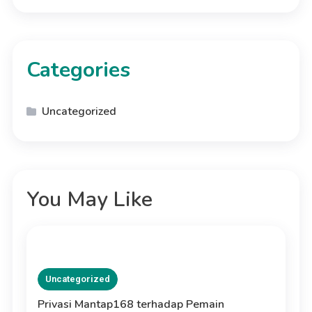
Categories
Uncategorized
You May Like
Uncategorized
Privasi Mantap168 terhadap Pemain